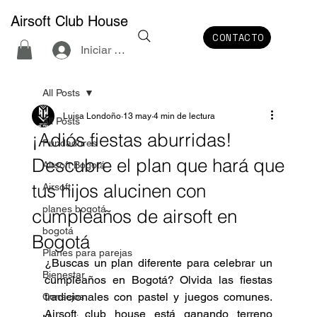
Airsoft Club House
CONTACTO
Iniciar sesión
All Posts
Luisa Londoño
13 may
4 min de lectura
All Posts
¡Adiós fiestas aburridas!
Fundadores
Descubre el plan que hará que
Airsoft Bogotá
tus hijos alucinen con
Airsoft
planes bogotá
cumpleaños de airsoft en
bogotá
Bogotá
Planes para parejas
¿Buscas un plan diferente para celebrar un 
Bienestar
cumpleaños en Bogotá? Olvida las fiestas 
tradicionales con pastel y juegos comunes. 
Consejos
Airsoft club house está ganando terreno 