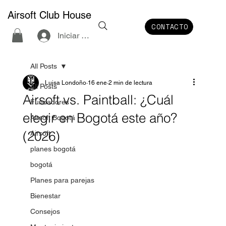
Airsoft Club House
CONTACTO
Iniciar sesión
All Posts
Luisa Londoño
16 ene
2 min de lectura
All Posts
Airsoft vs. Paintball: ¿Cuál
Fundadores
elegir en Bogotá este año?
Airsoft Bogotá
(2026)
Airsoft
planes bogotá
bogotá
Planes para parejas
Bienestar
Consejos