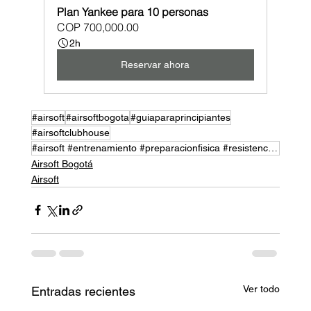
Plan Yankee para 10 personas
COP 700,000.00
2h
Reservar ahora
#airsoft
#airsoftbogota
#guiaparaprincipiantes
#airsoftclubhouse
#airsoft #entrenamiento #preparacionfisica #resistencia #fuerza #flexibilidad #deporte #salud #biene
Airsoft Bogotá
Airsoft
Ver todo
Entradas recientes