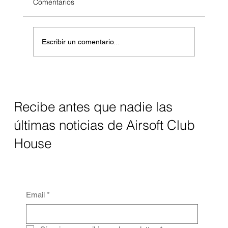
Comentarios
Escribir un comentario...
Entretenimiento Urbano: Por qué Bogotá
está Redefiniendo sus Planes de Alto
Impacto
Recibe antes que nadie las
últimas noticias de Airsoft Club
House
Email
*