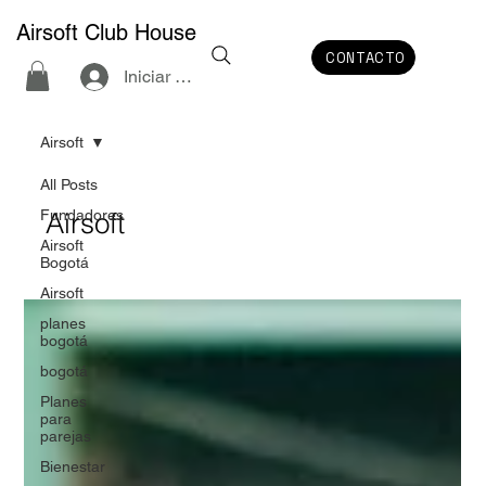
Airsoft Club House
CONTACTO
Iniciar sesión
Airsoft
All Posts
Fundadores
Airsoft
Airsoft
Bogotá
Airsoft
planes
bogotá
bogotá
Planes
para
parejas
Bienestar