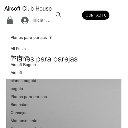
Airsoft Club House
CONTACTO
Iniciar sesión
Planes para parejas
All Posts
Fundadores
Planes para parejas
Airsoft Bogotá
Airsoft
planes bogotá
bogotá
Planes para parejas
Bienestar
Consejos
Mantenimiento