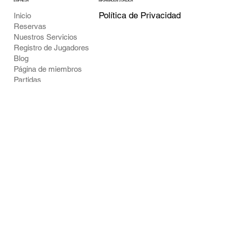
EMPRESA
INFORMACIÓN JURÍDICA
Política de Privacidad
Inicio
Reservas
Nuestros Servicios
Registro de Jugadores
Blog
Página de miembros
Partidas
Contacto
Galeria
CONTACTO
REDES SOCIALES
alianzas@airsoftclubhouse.com
Facebook
Tel: +573057056147
Instagram
Transversal 22a # 61b-
X
04,Bogota Colombia