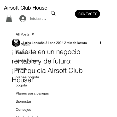
Airsoft Club House
CONTACTO
Iniciar sesión
All Posts
Luisa Londoño
31 ene 2024
2 min de lectura
All Posts
¡Invierte en un negocio
Fundadores
rentable y de futuro:
Airsoft Bogotá
¡Franquicia Airsoft Club
Airsoft
planes bogotá
House!
bogotá
Planes para parejas
Bienestar
Consejos